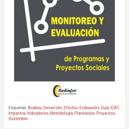
Etiquetas:
Análisis
,
Desarrollo
,
Efectos
,
Evaluación
,
Guía
,
ICAT
,
Impactos
,
Indicadores
,
Metodología
,
Planeación
,
Proyectos
,
Sostenible