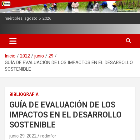
Saltar
al
contenido
miércoles, agosto 5, 2026
Web Institucional
REDINFOR PERU
Inicio
2022
junio
29
GUÍA DE EVALUACIÓN DE LOS IMPACTOS EN EL DESARROLLO
SOSTENIBLE
BIBLIOGRAFÍA
GUÍA DE EVALUACIÓN DE LOS
IMPACTOS EN EL DESARROLLO
SOSTENIBLE
junio 29, 2022
redinfor