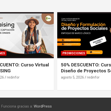
NES
PROMOCIONES
CUENTO: Curso Virtual
50% DESCUENTO: Curso
SING
Diseño de Proyectos S
026
redinfor
agosto 5, 2026
redinfor
Funciona gracias a:
WordPress