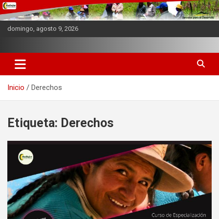
Saltar
al
contenido
domingo, agosto 9, 2026
Web Institucional
REDINFOR PERU
Inicio
Derechos
Etiqueta:
Derechos