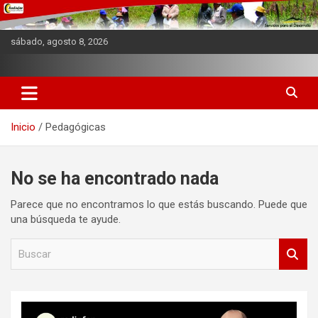
Saltar
al
contenido
sábado, agosto 8, 2026
Web Institucional
REDINFOR PERU
Inicio
Pedagógicas
No se ha encontrado nada
Parece que no encontramos lo que estás buscando. Puede que
una búsqueda te ayude.
B
u
s
c
a