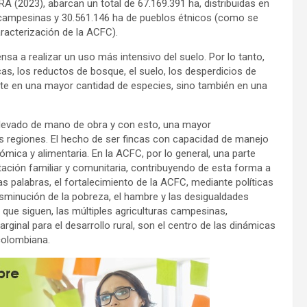
A (2023), abarcan un total de 67.169.391 ha, distribuidas en
campesinas y 30.561.146 ha de pueblos étnicos (como se
racterización de la ACFC).
sa a realizar un uso más intensivo del suelo. Por lo tanto,
s, los reductos de bosque, el suelo, los desperdicios de
te en una mayor cantidad de especies, sino también en una
 elevado de mano de obra y con esto, una mayor
as regiones. El hecho de ser fincas con capacidad de manejo
mica y alimentaria. En la ACFC, por lo general, una parte
entación familiar y comunitaria, contribuyendo de esta forma a
as palabras, el fortalecimiento de la ACFC, mediante políticas
sminución de la pobreza, el hambre y las desigualdades
que siguen, las múltiples agriculturas campesinas,
rginal para el desarrollo rural, son el centro de las dinámicas
 colombiana.