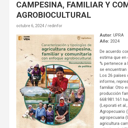
CAMPESINA, FAMILIAR Y CO
AGROBIOCULTURAL
octubre 6, 2024
redinfor
Autor
: UPRA
Año:
2024
De acuerdo con 
estima que en 
% pertenece a l
se encuentran e
Los 26 países 
informe, repres
familiar. Otro
producción fam
668.981.161 ha 
(Leporati et al
Agropecuario (
agropecuaria (
agricultura ca