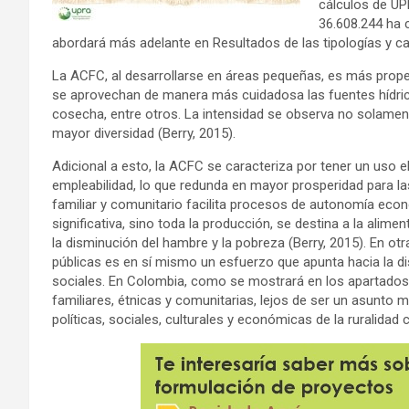
cálculos de UPR
36.608.244 ha 
abordará más adelante en Resultados de las tipologías y ca
La ACFC, al desarrollarse en áreas pequeñas, es más propen
se aprovechan de manera más cuidadosa las fuentes hídrica
cosecha, entre otros. La intensidad se observa no solamen
mayor diversidad (Berry, 2015).
Adicional a esto, la ACFC se caracteriza por tener un uso
empleabilidad, lo que redunda en mayor prosperidad para l
familiar y comunitario facilita procesos de autonomía econó
significativa, sino toda la producción, se destina a la alim
la disminución del hambre y la pobreza (Berry, 2015). En otr
públicas es en sí mismo un esfuerzo que apunta hacia la di
sociales. En Colombia, como se mostrará en los apartados 
familiares, étnicas y comunitarias, lejos de ser un asunto ma
políticas, sociales, culturales y económicas de la ruralidad