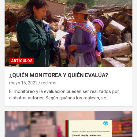
ARTÍCULOS
¿QUIÉN MONITOREA Y QUIÉN EVALÚA?
mayo 15, 2022
redinfor
El monitoreo y la evaluación pueden ser realizados por
distintos actores. Según quiénes los realicen, se…